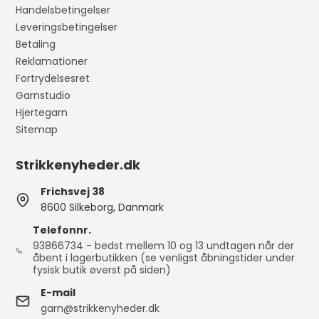
Handelsbetingelser
Leveringsbetingelser
Betaling
Reklamationer
Fortrydelsesret
Garnstudio
Hjertegarn
Sitemap
Strikkenyheder.dk
Frichsvej 38
8600 Silkeborg, Danmark
Telefonnr.
93866734 - bedst mellem 10 og 13 undtagen når der
åbent i lagerbutikken (se venligst åbningstider under
fysisk butik øverst på siden)
E-mail
garn@strikkenyheder.dk