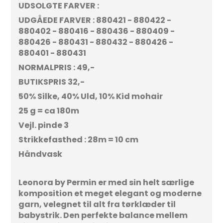
UDSOLGTE FARVER :
UDGÅEDE FARVER : 880421 - 880422 -
880402 - 880416 - 880436 - 880409 -
880426 - 880431 - 880432 - 880426 -
880401 - 880431
NORMALPRIS : 49,-
BUTIKSPRIS 32,-
50% Silke, 40% Uld, 10% Kid mohair
25 g = ca 180m
Vejl. pinde 3
Strikkefasthed : 28m = 10 cm
Håndvask
Leonora by Permin er med sin helt særlige
komposition et meget elegant og moderne
garn, velegnet til alt fra tørklæder til
babystrik. Den perfekte balance mellem