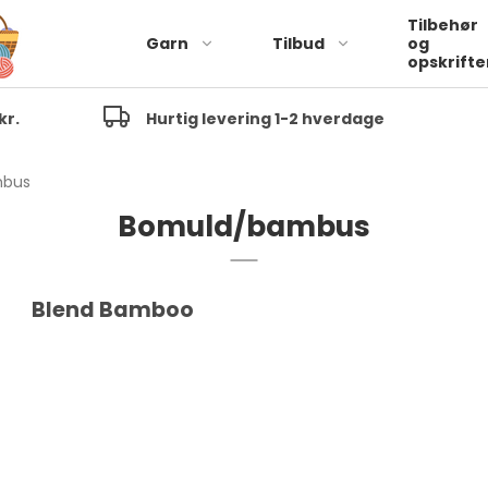
Tilbehør
Garn
Tilbud
og
opskrifte
kr.
Hurtig levering 1-2 hverdage
Alpaca/uld
Alpaca
mbus
Alpaca/Uld/Polyamid
Bomuld/bambus
Pe
vo
Alpaca/Silke
Pe
Alpaca/uld/Viscose
Blend Bamboo
ba
Alpaca/Uld/Bomuld
Pe
Babyalpaca/nylon
Pe
ba
Pe
vo