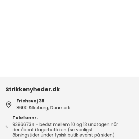
rmin - LILLEMOR -
by/barn
rmin - KAMMA -
ksen
rmin - KAMMA -
by/barn
rmin - BELLA COLOR -
ksen
rmin - BELLA COLOR -
rn
rmin - NELLIE - voksen
Strikkenyheder.dk
rmin - NELLIE - barn
Frichsvej 38
8600 Silkeborg, Danmark
Telefonnr.
93866734 - bedst mellem 10 og 13 undtagen når
der åbent i lagerbutikken (se venligst
åbningstider under fysisk butik øverst på siden)