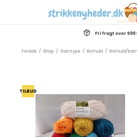
Fri fragt over 599 
Forside
/
Shop
/
Garntype
/
Bomuld
/
Bomuld/ba
TILBUD