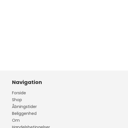
Pe
ba
Uld/Nylon
Mohair/Silke
Pe
vo
Uld
Kid mohair, Uld og
Polyamid
Pe
Uld, Acryl, Viscose
ba
Pe
vo
Pe
ba
Pe
Navigation
Pe
Forside
Shop
Åbningstider
Beliggenhed
Om
Handelsbetingelser