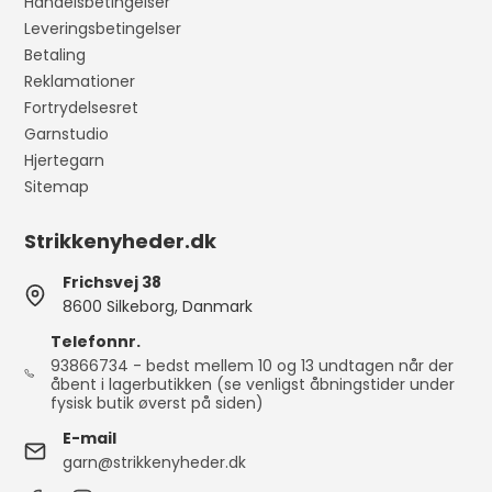
Handelsbetingelser
Leveringsbetingelser
Betaling
Reklamationer
Fortrydelsesret
Garnstudio
Hjertegarn
Sitemap
Strikkenyheder.dk
Frichsvej 38
8600 Silkeborg, Danmark
Telefonnr.
93866734 - bedst mellem 10 og 13 undtagen når der
åbent i lagerbutikken (se venligst åbningstider under
fysisk butik øverst på siden)
E-mail
garn@strikkenyheder.dk