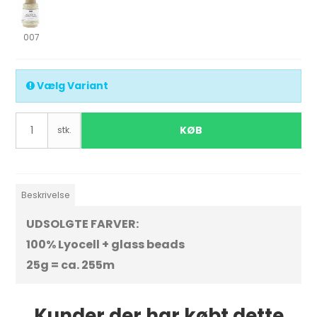
007
Vælg Variant
KØB
stk.
Beskrivelse
UDSOLGTE FARVER:
100% Lyocell + glass beads
25g = ca. 255m
Kunder der har købt dette