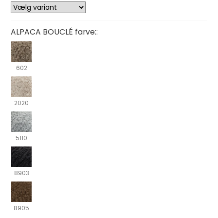
ALPACA BOUCLÉ farve::
602
2020
5110
8903
8905