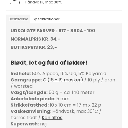
Håndvask, max 30°C
Beskrivelse
Specifikationer
UDSOLGTE FARVER : 517 - 8904 - 100
NORMALPRIS KR. 34,-
BUTIKSPRIS KR. 23,-
Blødt, let og fuld af løkker!
Indhold:
80% Alpaca, 15% Uld, 5% Polyamid
Garngruppe:
C (16 - 19 masker
)
/ 10 ply / aran
/ worsted
Vægt/længde:
50 g = ca. 140 meter
Anbefalede pinde:
5 mm
Strikkefasthed:
10 x 10 cm = 17 m x 22 p
Vaskeanvisning
: Håndvask, max 30°C /
Tørres fladt /
Kan filtes
Superwash:
nej