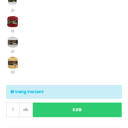
21
13
01
02
Vælg Variant
KØB
stk.