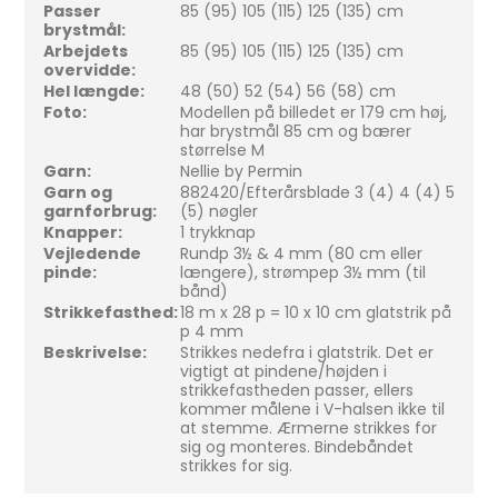
Passer
85 (95) 105 (115) 125 (135) cm
brystmål:
Arbejdets
85 (95) 105 (115) 125 (135) cm
overvidde:
Hel længde:
48 (50) 52 (54) 56 (58) cm
Foto:
Modellen på billedet er 179 cm høj,
har brystmål 85 cm og bærer
størrelse M
Garn:
Nellie by Permin
Garn og
882420/Efterårsblade 3 (4) 4 (4) 5
garnforbrug:
(5) nøgler
Knapper:
1 trykknap
Vejledende
Rundp 3½ & 4 mm (80 cm eller
pinde:
længere), strømpep 3½ mm (til
bånd)
Strikkefasthed:
18 m x 28 p = 10 x 10 cm glatstrik på
p 4 mm
Beskrivelse:
Strikkes nedefra i glatstrik. Det er
vigtigt at pindene/højden i
strikkefastheden passer, ellers
kommer målene i V-halsen ikke til
at stemme. Ærmerne strikkes for
sig og monteres. Bindebåndet
strikkes for sig.