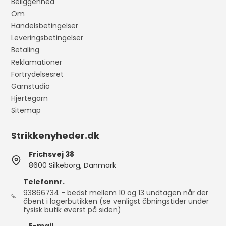
Beliggenhed
Om
Handelsbetingelser
Leveringsbetingelser
Betaling
Reklamationer
Fortrydelsesret
Garnstudio
Hjertegarn
Sitemap
Strikkenyheder.dk
Frichsvej 38
8600 Silkeborg, Danmark
Telefonnr.
93866734 - bedst mellem 10 og 13 undtagen når der
åbent i lagerbutikken (se venligst åbningstider under
fysisk butik øverst på siden)