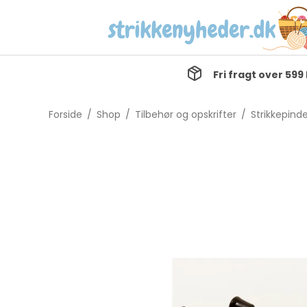
Fri fragt over 599 
Forside
/
Shop
/
Tilbehør og opskrifter
/
Strikkepind