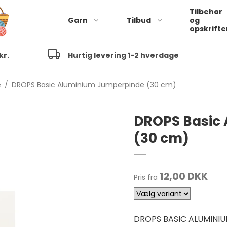
Tilbehør
Garn
Tilbud
og
opskrifte
kr.
Hurtig levering 1-2 hverdage
Alpaca/uld
Alpaca
e
/
DROPS Basic Aluminium Jumperpinde (30 cm)
Alpaca/Uld/Polyamid
Pe
DROPS Basic
vo
Alpaca/Silke
(30 cm)
Pe
Alpaca/uld/Viscose
ba
Alpaca/Uld/Bomuld
Pe
Babyalpaca/nylon
12,00 DKK
Pe
Pris fra
ba
Pe
vo
DROPS BASIC ALUMINIU