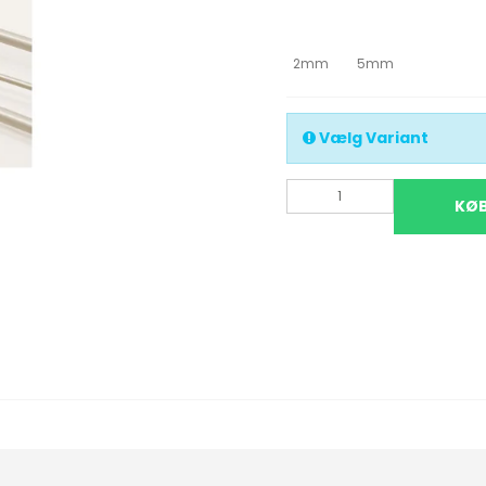
Pe
ba
Uld/Nylon
Mohair/Silke
Pe
2mm
5mm
vo
Uld
Kid mohair, Uld og
Polyamid
Pe
Uld, Acryl, Viscose
ba
Vælg Variant
Pe
vo
KØ
Pe
ba
Pe
Pe