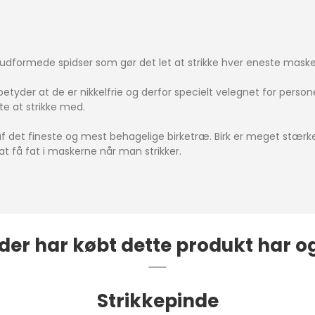
formede spidser som gør det let at strikke hver eneste maske u
t betyder at de er nikkelfrie og derfor specielt velegnet for pers
te at strikke med.
t af det fineste og mest behagelige birketræ. Birk er meget stær
at få fat i maskerne når man strikker.
der har købt dette produkt har o
Strikkepinde