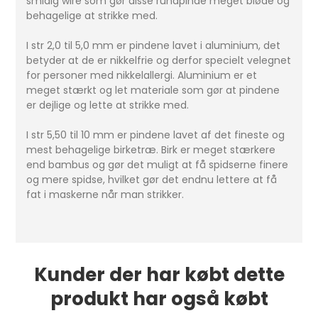
smidig wire som gør disse rundpinde meget bløde og
behagelige at strikke med.
I str 2,0 til 5,0 mm er pindene lavet i aluminium, det
betyder at de er nikkelfrie og derfor specielt velegnet
for personer med nikkelallergi. Aluminium er et
meget stærkt og let materiale som gør at pindene
er dejlige og lette at strikke med.
I str 5,50 til 10 mm er pindene lavet af det fineste og
mest behagelige birketræ. Birk er meget stærkere
end bambus og gør det muligt at få spidserne finere
og mere spidse, hvilket gør det endnu lettere at få
fat i maskerne når man strikker.
Kunder der har købt dette
produkt har også købt